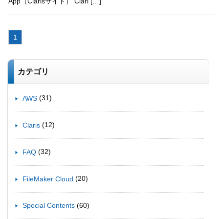
App（Clarisサイト） Clari […]
1
カテゴリ
(31)
AWS
(12)
Claris
(32)
FAQ
(20)
FileMaker Cloud
(60)
Special Contents