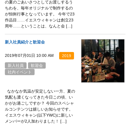
の夏のごあいさつとしてお渡しするう
ちわを、毎年オリジナルで制作するの
が恒例行事となっています。 今年で23
作品目……イエスウィキャンは創立23
周年……ということは、なんと会 […]
新入社員紹介と歓迎会
2019年07月01日 10:00 AM
2019
新入社員
歓迎会
社内イベント
なかなか気温が安定しない一方、夏の
気配も濃くなってきた今日この頃、い
かがお過ごしですか？ 今回のスペシャ
ルコンテンツは嬉しいお知らせです。
イエスウィキャン(以下YWC)に新しい
メンバーが2人加わりました！ […]