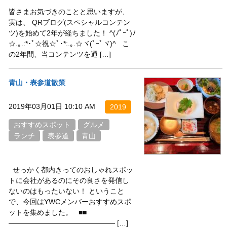
皆さまお気づきのことと思いますが、
実は、 QRブログ(スペシャルコンテン
ツ)を始めて2年が経ちました！ ^(ﾉﾟｰﾟ)ﾉ
☆.｡.:*･ﾟ☆祝☆ﾟ･*:.｡.☆ヾ(ﾟｰﾟヾ)^ こ
の2年間、当コンテンツを通 […]
青山・表参道散策
2019年03月01日 10:10 AM
2019
おすすめスポット
グルメ
ランチ
表参道
青山
せっかく都内きってのおしゃれスポッ
トに会社があるのにその良さを発信し
ないのはもったいない！ ということ
で、今回はYWCメンバーおすすめスポ
ットを集めました。 ■■
——————————————— […]