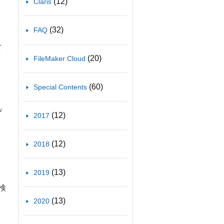
(12)
Claris
(32)
FAQ
て
(20)
FileMaker Cloud
(60)
Special Contents
び
(12)
2017
(12)
2018
(13)
2019
検
(13)
2020