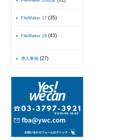
FileMaker 16以前
(35)
FileMaker 17
(43)
FileMaker 18
(27)
導入事例