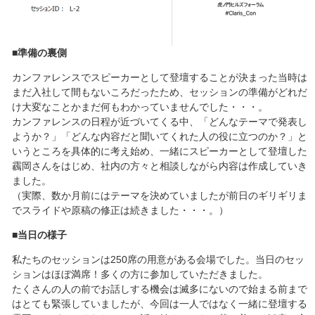
■準備の裏側
カンファレンスでスピーカーとして登壇することが決まった当時は
まだ入社して間もないころだったため、セッションの準備がどれだ
け大変なことかまだ何もわかっていませんでした・・・。
カンファレンスの日程が近づいてくる中、「どんなテーマで発表し
ようか？」「どんな内容だと聞いてくれた人の役に立つのか？」と
いうところを具体的に考え始め、一緒にスピーカーとして登壇した
靏岡さんをはじめ、社内の方々と相談しながら内容は作成していき
ました。
（実際、数か月前にはテーマを決めていましたが前日のギリギリま
でスライドや原稿の修正は続きました・・・。）
■当日の様子
私たちのセッションは250席の用意がある会場でした。当日のセッ
ションはほぼ満席！多くの方に参加していただきました。
たくさんの人の前でお話しする機会は滅多にないので始まる前まで
はとても緊張していましたが、今回は一人ではなく一緒に登壇する