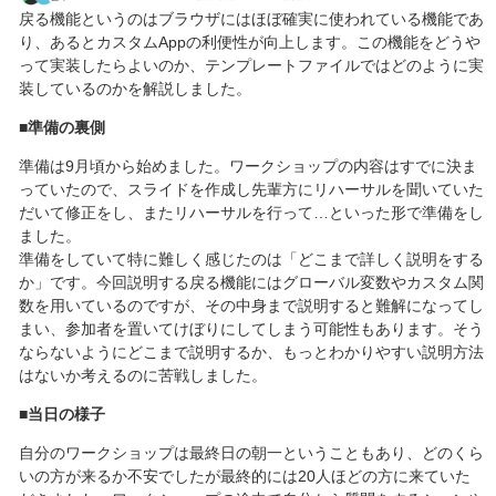
戻る機能というのはブラウザにはほぼ確実に使われている機能であ
り、あるとカスタムAppの利便性が向上します。この機能をどうや
って実装したらよいのか、テンプレートファイルではどのように実
装しているのかを解説しました。
■準備の裏側
準備は9月頃から始めました。ワークショップの内容はすでに決ま
っていたので、スライドを作成し先輩方にリハーサルを聞いていた
だいて修正をし、またリハーサルを行って…といった形で準備をし
ました。
準備をしていて特に難しく感じたのは「どこまで詳しく説明をする
か」です。今回説明する戻る機能にはグローバル変数やカスタム関
数を用いているのですが、その中身まで説明すると難解になってし
まい、参加者を置いてけぼりにしてしまう可能性もあります。そう
ならないようにどこまで説明するか、もっとわかりやすい説明方法
はないか考えるのに苦戦しました。
■当日の様子
自分のワークショップは最終日の朝一ということもあり、どのくら
いの方が来るか不安でしたが最終的には20人ほどの方に来ていた