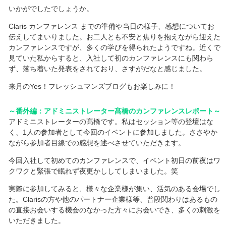
いかがでしたでしょうか。
Claris カンファレンス までの準備や当日の様子、感想についてお
伝えしてまいりました。お二人とも不安と焦りを抱えながら迎えた
カンファレンスですが、多くの学びを得られたようですね。近くで
見ていた私からすると、入社して初のカンファレンスにも関わら
ず、落ち着いた発表をされており、さすがだなと感じました。
来月のYes！フレッシュマンズブログもお楽しみに！
～番外編：アドミニストレーター髙橋のカンファレンスレポート～
アドミニストレーターの髙橋です。私はセッション等の登壇はな
く、1人の参加者として今回のイベントに参加しました。ささやか
ながら参加者目線での感想を述べさせていただきます。
今回入社して初めてのカンファレンスで、イベント初日の前夜はワ
クワクと緊張で眠れず夜更かししてしまいました。笑
実際に参加してみると、様々な企業様が集い、活気のある会場でし
た。Clarisの方や他のパートナー企業様等、普段関わりはあるもの
の直接お会いする機会のなかった方々にお会いでき、多くの刺激を
いただきました。