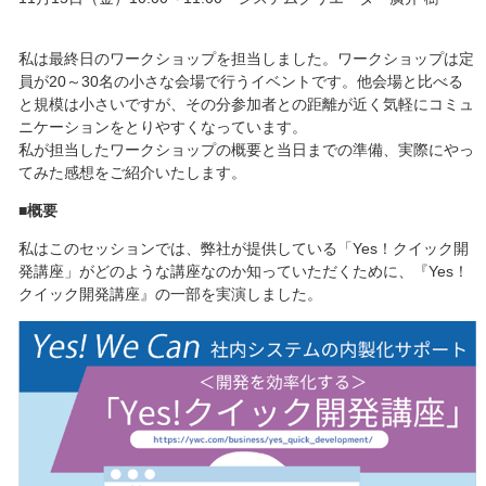
私は最終日のワークショップを担当しました。ワークショップは定
員が20～30名の小さな会場で行うイベントです。他会場と比べる
と規模は小さいですが、その分参加者との距離が近く気軽にコミュ
ニケーションをとりやすくなっています。
私が担当したワークショップの概要と当日までの準備、実際にやっ
てみた感想をご紹介いたします。
■概要
私はこのセッションでは、弊社が提供している「Yes！クイック開
発講座」がどのような講座なのか知っていただくために、『Yes！
クイック開発講座』の一部を実演しました。