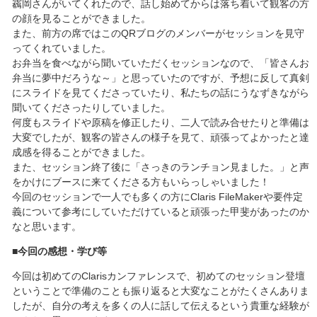
靏岡さんがいてくれたので、話し始めてからは落ち着いて観客の方
の顔を見ることができました。
また、前方の席ではこのQRブログのメンバーがセッションを見守
ってくれていました。
お弁当を食べながら聞いていただくセッションなので、「皆さんお
弁当に夢中だろうな～」と思っていたのですが、予想に反して真剣
にスライドを見てくださっていたり、私たちの話にうなずきながら
聞いてくださったりしていました。
何度もスライドや原稿を修正したり、二人で読み合せたりと準備は
大変でしたが、観客の皆さんの様子を見て、頑張ってよかったと達
成感を得ることができました。
また、セッション終了後に「さっきのランチョン見ました。」と声
をかけにブースに来てくださる方もいらっしゃいました！
今回のセッションで一人でも多くの方にClaris FileMakerや要件定
義について参考にしていただけていると頑張った甲斐があったのか
なと思います。
■今回の感想・学び等
今回は初めてのClarisカンファレンスで、初めてのセッション登壇
ということで準備のことも振り返ると大変なことがたくさんありま
したが、自分の考えを多くの人に話して伝えるという貴重な経験が