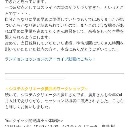
できたと思っています。
一つ反省点としてはスライドの準備がギリギリすぎた、というとこ
ろです・・・。
自分たちなりに早め早めに準備していたつもりではありましたが気
づいたらかなり追い詰められていたので、またこのような機会があ
れば早めに準備を進めてたくさん練習をして、余裕をもって本番を
迎えられるようにします。
改めて、当日観覧していただいた皆様、準備期間にたくさん時間を
割いていただいた社内の方々、本当にありがとうございました！
ランチョンセッションのアーカイブ動画はこちら！
――――――――――――――――――――――――――――――
―――――――――――――――
～システムクリエータ廣井のワークショップ～
続いて、システムクリエータの廣井さんです。廣井さんも今年の4
月入社でありながら、セッション登壇者に選抜されました。こちら
も詳しくお伺いしました。
Yes!クイック開発講座＜体験版＞
11月15日（金）10:00～11:00 システムクリエータ 廣井 樹