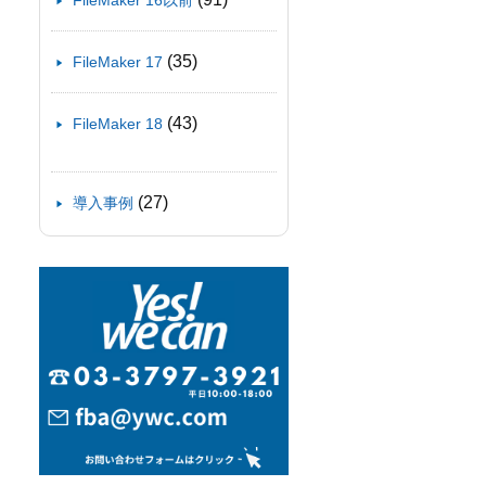
FileMaker 16以前
(35)
FileMaker 17
(43)
FileMaker 18
(27)
導入事例