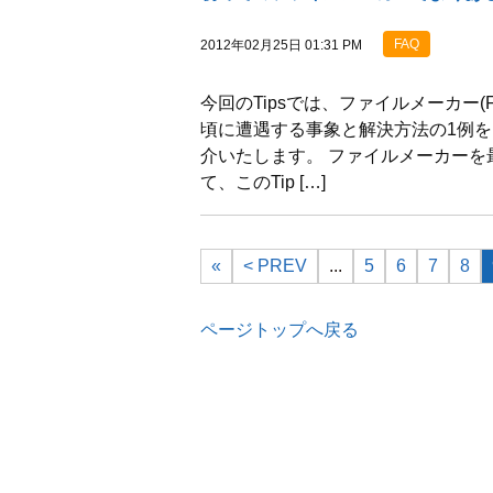
FAQ
2012年02月25日 01:31 PM
今回のTipsでは、ファイルメーカー(F
頃に遭遇する事象と解決方法の1例
介いたします。 ファイルメーカーを
て、このTip […]
«
< PREV
...
5
6
7
8
ページトップへ戻る