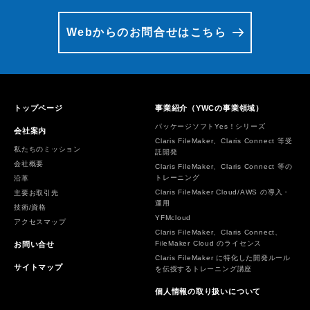
Webからのお問合せはこちら
トップページ
事業紹介（YWCの事業領域）
パッケージソフトYes！シリーズ
会社案内
Claris FileMaker、Claris Connect 等受
私たちのミッション
託開発
会社概要
Claris FileMaker、Claris Connect 等の
トレーニング
沿革
Claris FileMaker Cloud/AWS の導入・
主要お取引先
運用
技術/資格
YFMcloud
アクセスマップ
Claris FileMaker、Claris Connect、
FileMaker Cloud のライセンス
お問い合せ
Claris FileMaker に特化した開発ルール
サイトマップ
を伝授するトレーニング講座
個人情報の取り扱いについて