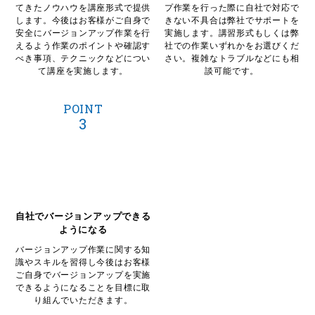
てきた
ノウハウを講座形式で提供
プ作業を
行った際に自社で対応で
します。
今後はお客様がご自身で
きない不具合は
弊社でサポートを
安全に
バージョンアップ作業を行
実施します。
講習形式もしくは弊
えるよう
作業のポイントや確認す
社での作業いずれかを
お選びくだ
べき事項、テクニックなどについ
さい。
複雑なトラブルなどにも相
て講座を実施します。
談可能です。
POINT
3
自社でバージョンアップできる
ようになる
バージョンアップ作業に関する知
識やスキルを習得し
今後はお客様
ご自身でバージョンアップを
実施
できるようになることを目標に
取
り組んでいただきます。