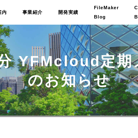
FileMaker
C
案内
事業紹介
開発実績
Blog
B
月分 YFMcloud
のお知らせ