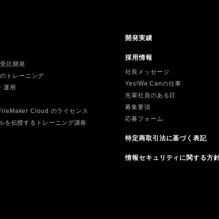
開発実績
採用情報
t 等受託開発
社長メッセージ
ect 等のトレーニング
Yes!We Canの仕事
導入・運用
先輩社員のある日
募集要項
t、FileMaker Cloud のライセンス
応募フォーム
開発ルールを伝授するトレーニング講座
特定商取引法に基づく表記
情報セキュリティに関する方