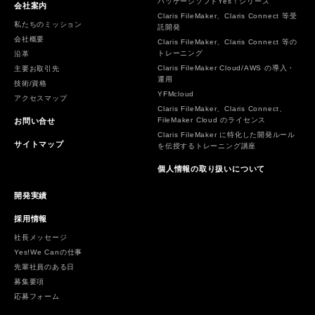
パッケージソフトYes！シリーズ
会社案内
Claris FileMaker、Claris Connect 等受
私たちのミッション
託開発
会社概要
Claris FileMaker、Claris Connect 等の
トレーニング
沿革
Claris FileMaker Cloud/AWS の導入・
主要お取引先
運用
技術/資格
YFMcloud
アクセスマップ
Claris FileMaker、Claris Connect、
FileMaker Cloud のライセンス
お問い合せ
Claris FileMaker に特化した開発ルール
サイトマップ
を伝授するトレーニング講座
個人情報の取り扱いについて
開発実績
採用情報
社長メッセージ
Yes!We Canの仕事
先輩社員のある日
募集要項
応募フォーム